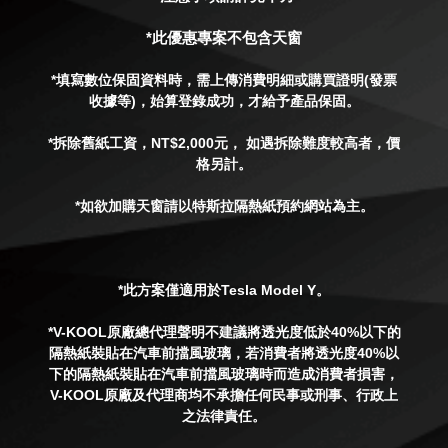
*此優惠專案不包含天窗
*填寫數位保固資料時，需上傳消費明細或購買證明(發票
收據等)，始算登錄成功，才給予產品保固。
*拆除舊紙工資，NT$2,000元， 如遇拆除難度較高者，價
格另計。
*如欲加購天窗請以特斯拉隔熱紙預約網站為主。
*此方案僅適用於
Tesla Model Y
。
*V-KOOL原廠總代理聲明不建議將透光度低於40%以下的
隔熱紙裝貼在汽車前擋風玻璃，若消費者將透光度40%以
下的隔熱紙裝貼在汽車前擋風玻璃時而造成消費者損害，
V-KOOL原廠及代理商均不承擔任何民事或刑事、行政上
之法律責任。