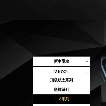
新車限定
V-KOOL
頂級航太系列
黑標系列
ｉＶ系列