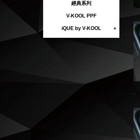
經典系列
V-KOOL PPF
iQUE by V-KOOL