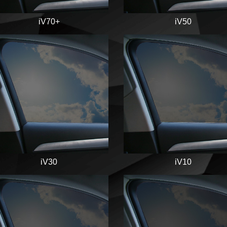
iV50
iV70+
iV30
iV10